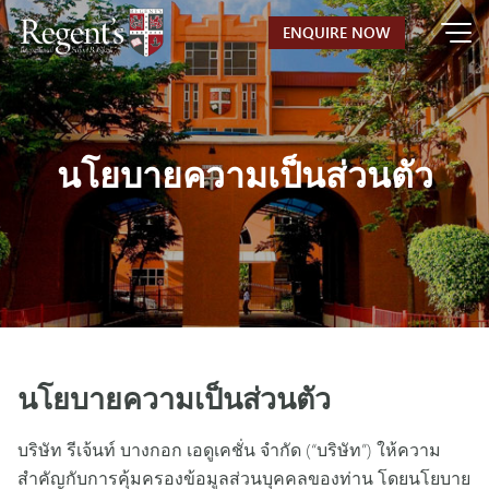
Skip
ENQUIRE NOW
to
content
นโยบายความเป็นส่วนตัว
นโยบายความเป็นส่วนตัว
บริษัท รีเจ้นท์ บางกอก เอดูเคชั่น จำกัด
(“บริษัท”) ให้ความ
สำคัญกับการคุ้มครองข้อมูลส่วนบุคคลของท่าน โดยนโยบาย