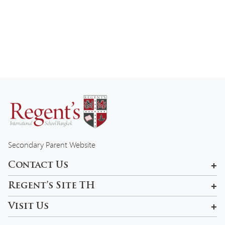
Secondary Parent Website
Contact Us
601, 99 Pracha Uthit Rd , Khwaeng Wang Thonglang, Khet
Regent’s Site TH
Wang Thonglang, Krung Thep Maha Nakhon 10310, Thailand
Rama 9 Campus
Visit Us
admissions-bkk@regents.ac.th