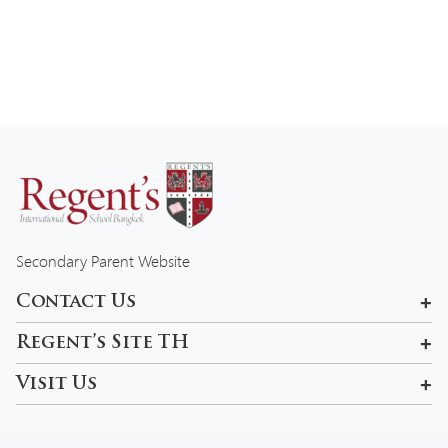
Secondary Parent Website
Contact Us
601, 99 Pracha Uthit Rd , Khwaeng Wang Thonglang, Khet
Regent’s Site TH
Wang Thonglang, Krung Thep Maha Nakhon 10310, Thailand
Rama 9 Campus
Visit Us
admissions-bkk@regents.ac.th
Tel:
02 957 5777